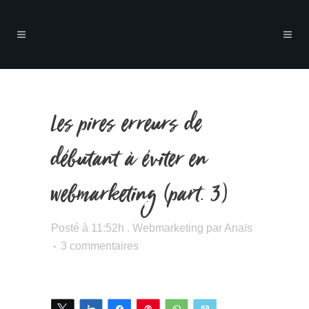
Les pires erreurs de
débutant à éviter en
webmarketing (part. 3)
Posté à 11:52h
.
Webmarketing
par
Anaïs
3 commentaires
Tweetez
Partagez
Partagez
Épingle
WhatsApp
Email