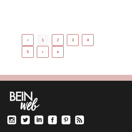
concentrent...
/
0 commentaires
1
2
3
4
5