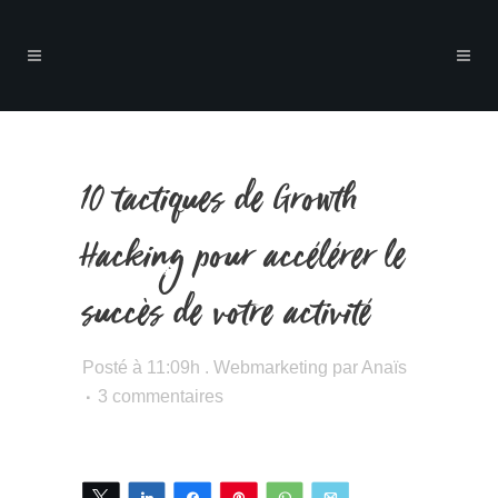
10 tactiques de Growth
Hacking pour accélérer le
succès de votre activité
Posté à 11:09h
.
Webmarketing
par
Anaïs
3 commentaires
Tweetez
Partagez
Partagez
Épingle
WhatsApp
Email