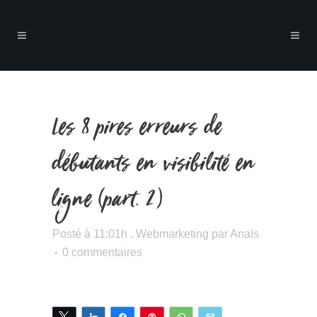
Les 8 pires erreurs de
débutants en visibilité en
ligne (part. 2)
Posté à 11:01h
.
Webmarketing
par
Anaïs
0 commentaires
Tweetez
Partagez
Partagez
Épingle
WhatsApp
Email