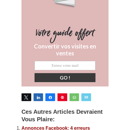
Votre guide offert
Convertir vos visites en
ventes
GO !
Tweetez
Partagez
Partagez
Épingle
WhatsApp
Email
Ces Autres Articles Devraient
Vous Plaire:
Annonces Facebook: 4 erreurs