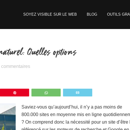
SOYEZ VISIBLE SUR LE WEB
BLOG
OUTILS GRA
aturel: Quelles options
 commentaires
z
Épingle
WhatsApp
Email
Saviez-vous qu’aujourd’hui, il n’y a pas moins de
800.000 sites en moyenne mis en ligne quotidienne
? On comprend donc la nécessité pour un site d’être
référencé sur les moteurs de recherche et Google en