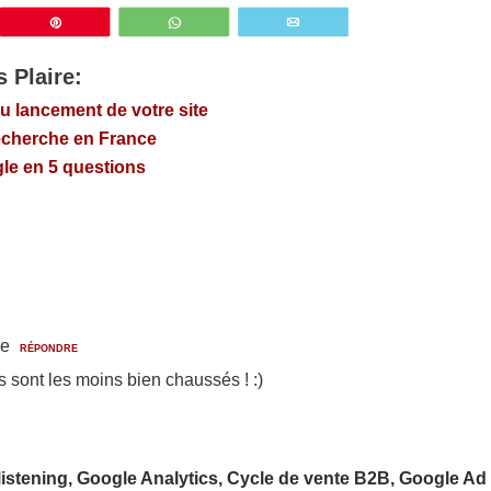
z
Épingle
WhatsApp
Email
 Plaire:
u lancement de votre site
echerche en France
le en 5 questions
re
RÉPONDRE
s sont les moins bien chaussés ! :)
listening, Google Analytics, Cycle de vente B2B, Google Ad