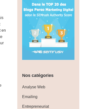
is
z
t en
te
sur
Nos catégories
e
Analyse Web
Emailing
Entrepreneuriat