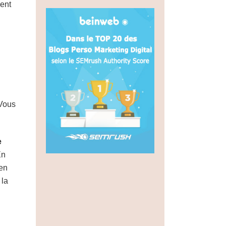
ent
 Vous
e
En
ien
 la