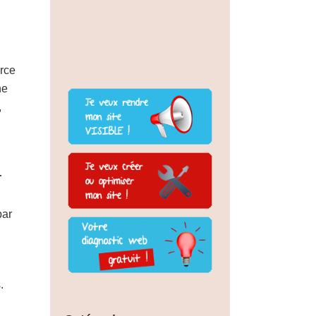
rce
ne
,
r
par
.