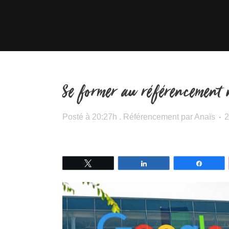
Se former au référencement n
Posté à 20:27h
.
Référencement
par
Anaïs
2
Tweetez
Partagez
Partage