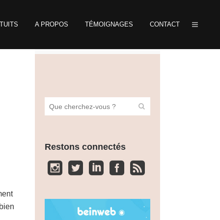
TUITS
A PROPOS
TÉMOIGNAGES
CONTACT
Restons connectés
ment
 bien