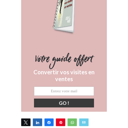
Votre guide offert
Convertir vos visites en
ventes
GO !
Tweetez
Partagez
Partagez
Épingle
WhatsApp
Email