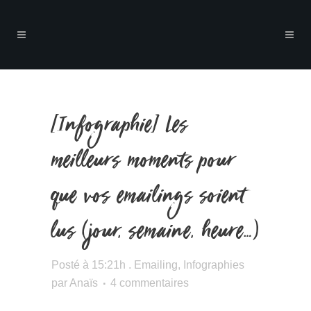
[Infographie] Les
meilleurs moments pour
que vos emailings soient
lus (jour, semaine, heure…)
Posté à 15:21h
.
Emailing
,
Infographies
par
Anaïs
4 commentaires