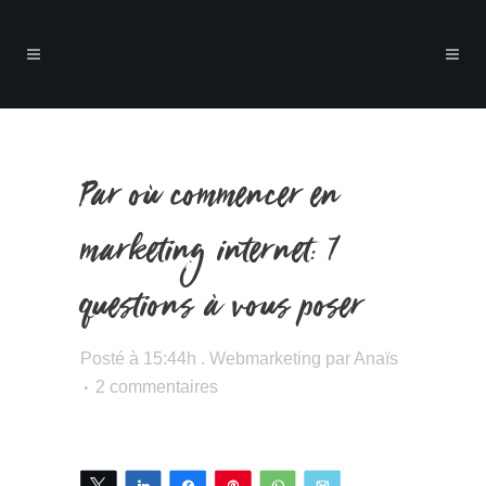
Par où commencer en
marketing internet: 7
questions à vous poser
Posté à 15:44h
.
Webmarketing
par
Anaïs
2 commentaires
Tweetez
Partagez
Partagez
Épingle
WhatsApp
Email