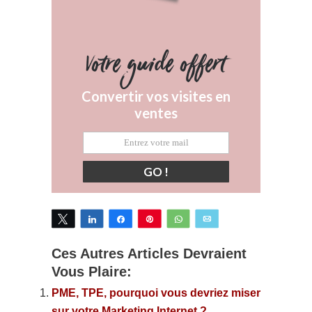
Votre guide offert
Convertir vos visites en
ventes
GO !
Tweetez
Partagez
Partagez
Épingle
WhatsApp
Email
Ces Autres Articles Devraient
Vous Plaire:
PME, TPE, pourquoi vous devriez miser
sur votre Marketing Internet ?