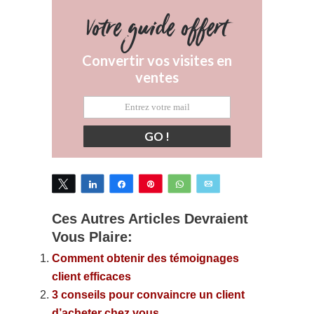
Votre guide offert
Convertir vos visites en
ventes
GO !
Tweetez
Partagez
Partagez
Épingle
WhatsApp
Email
Ces Autres Articles Devraient
Vous Plaire:
Comment obtenir des témoignages
client efficaces
3 conseils pour convaincre un client
d’acheter chez vous