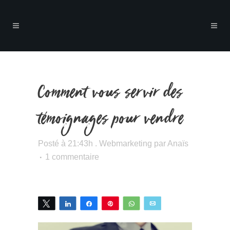
Comment vous servir des
témoignages pour vendre
Posté à 21:43h
.
Webmarketing
par
Anaïs
1 commentaire
Tweetez
Partagez
Partagez
Épingle
WhatsApp
Email