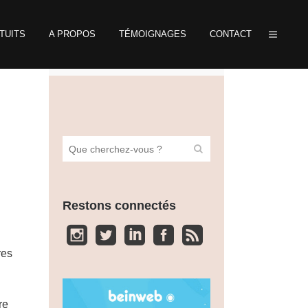
TUITS
A PROPOS
TÉMOIGNAGES
CONTACT
Restons connectés
res
re