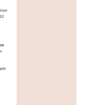
liser
 10
tre
un
mple