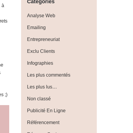
Catégories
z à
Analyse Web
rets
Emailing
Entrepreneuriat
Exclu Clients
Infographies
ne
s
Les plus commentés
Les plus lus…
s ;)
Non classé
Publicité En Ligne
Référencement