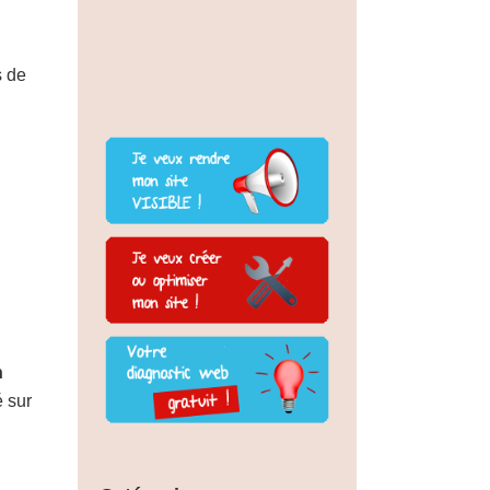
s de
n
 sur