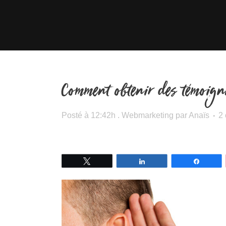
Comment obtenir des témoign
Posté à 12:42h
.
Webmarketing
par
Anaïs
2
Tweetez
Partagez
Partage