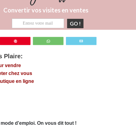
Convertir vos visites en ventes
GO !
z
Épingle
WhatsApp
Email
 Plaire:
ur vendre
eter chez vous
utique en ligne
 mode d'emploi. On vous dit tout !