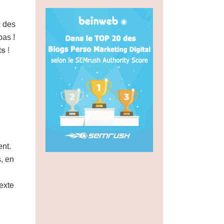
c des
pas !
ts
!
ent.
, en
texte