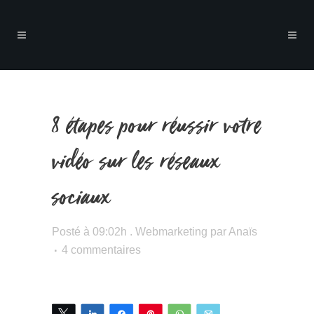
8 étapes pour réussir votre
vidéo sur les réseaux
sociaux
Posté à 09:02h
.
Webmarketing
par
Anaïs
4 commentaires
Tweetez
Partagez
Partagez
Épingle
WhatsApp
Email