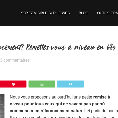
SOYEZ VISIBLE SUR LE WEB
BLOG
OUTILS GRA
cement? Remettez-vous à niveau en 68s 
3 commentaires
z
Épingle
WhatsApp
Email
Nous vous proposons aujourd’hui une petite
remise à
niveau pour tous ceux qui ne savent pas par où
commencer en
référencement naturel
, et partir du bon p
Il existe de nombreuses opinions sur les poids qu’ont les