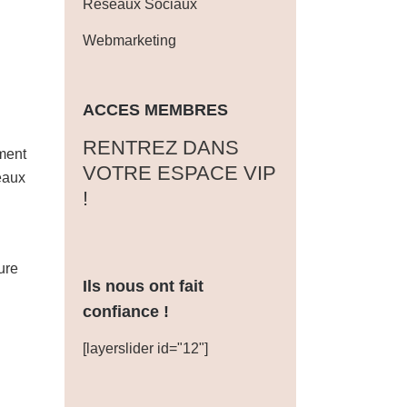
Réseaux Sociaux
Webmarketing
ACCES MEMBRES
‎RENTREZ DANS
ement
VOTRE ESPACE VIP
eaux
!
ure
Ils nous ont fait
confiance !
[layerslider id="12"]