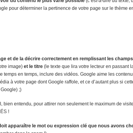
 avoir du contenu
le plus varié possible
(c’est-à-dire du texte, 
gle pour déterminer la pertinence de votre page sur le thème e
age et de la décrire correctement
en remplissant les champs
votre image)
et le titre
(le texte que lira votre lecteur en passant l
de temps en temps, inclure des vidéos. Google aime les contenu
dia à votre page dont Google raffole, et ce d’autant plus si cett
Google) ;)
l, bien entendu, pour attirer non seulement le maximum de visit
IÉS !
doit apparaître le mot ou expression clé que nous avons cho