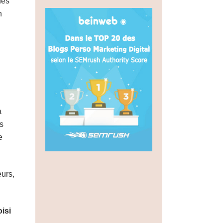
des
n
a
s
e
eurs,
isi