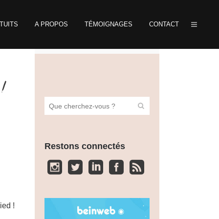
TUITS
A PROPOS
TÉMOIGNAGES
CONTACT
!
Restons connectés
ied !