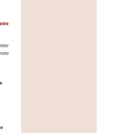
otre
iter
votre
e
re