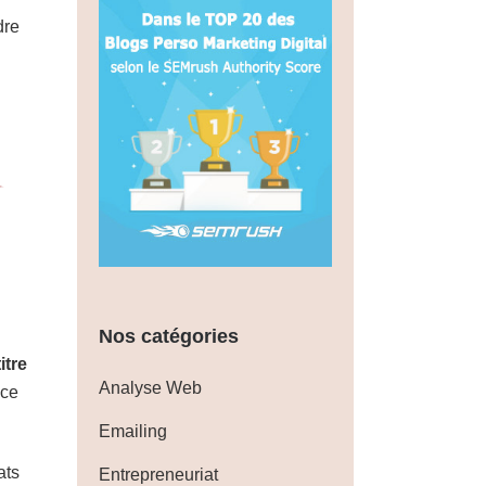
dre
Nos catégories
itre
Analyse Web
nce
Emailing
ats
Entrepreneuriat