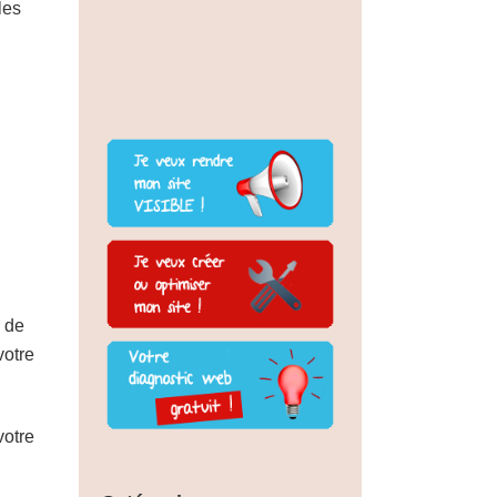
les
 de
votre
votre