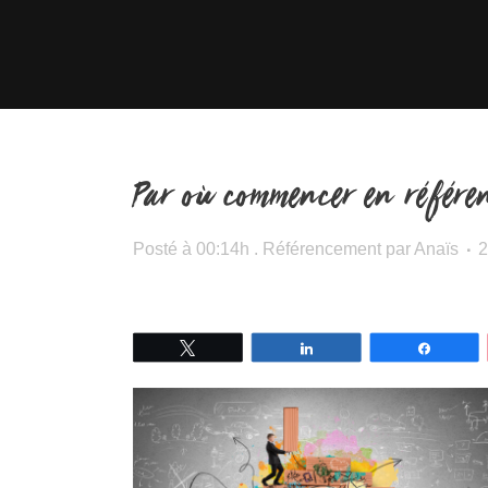
Par où commencer en référen
Posté à 00:14h
.
Référencement
par
Anaïs
2
Tweetez
Partagez
Partage