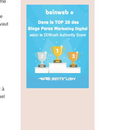
ême
ce
vaut
z à
uel
e