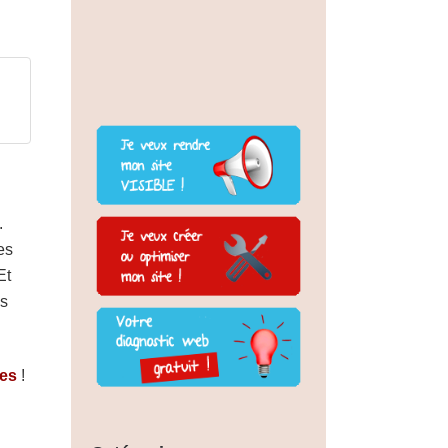
.
es
Et
us
ses
!