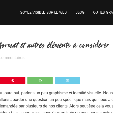
SOYEZ VISIBLE SUR LE WEB
BLOG
OUTILS GRA
format et autres éléments à considérer
 commentaires
z
Épingle
WhatsApp
Email
Aujourd’hui, parlons un peu graphisme et identité visuelle. Nous
allons aborder une question un peu spécifique mais qui nous a 
demandée par plusieurs de nos clients. Alors peut être cela vou
aidera-t-il si, vous aussi, vous êtes en train de pencher sur votre 