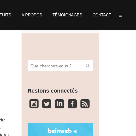
TUITS
A PROPOS
TÉMOIGNAGES
CONTACT
Restons connectés
été
s
futur