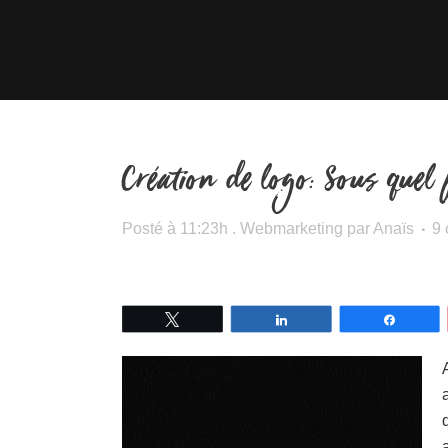
Création de logo: Sous quel 
Posté à 11:23h
.
Webmarketing
par
Anaïs
9
Tweetez
Partagez
Partage