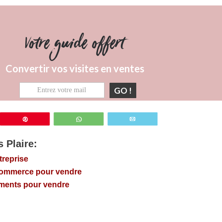
Votre guide offert
Convertir vos visites en ventes
GO !
z
Épingle
WhatsApp
Email
 Plaire:
treprise
e-commerce pour vendre
éments pour vendre