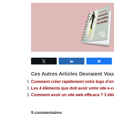
Tweetez
Partagez
Partage
Ces Autres Articles Devraient Vous
Comment créer rapidement votre logo d’en
Les 4 éléments que doit avoir votre site 
Comment avoir un site web efficace ? 3 él
9 commentaires