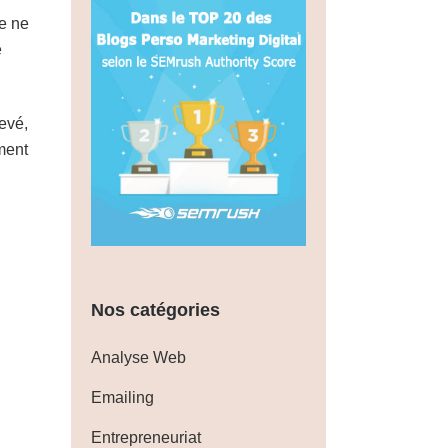
e ne
e
evé,
ment
Nos catégories
Analyse Web
Emailing
Entrepreneuriat