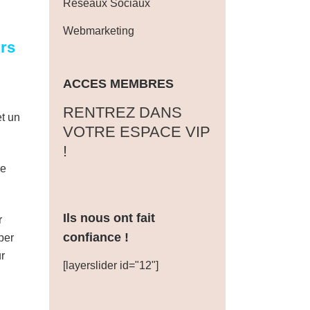
Réseaux Sociaux
Webmarketing
urs
ACCES MEMBRES
‎RENTREZ DANS
et un
VOTRE ESPACE VIP
!
re
Ils nous ont fait
r
confiance !
per
r
[layerslider id="12"]