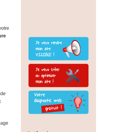
votre
ure
s
ode
x
page