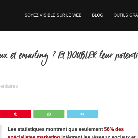
SOYEZ VISIBLE SUR LE WEB
BLOG
OUTILS GRA
ux et emailing ? Et DOUBLER leur potenti
entaires
z
Épingle
WhatsApp
Email
Les statistiques montrent que seulement
56% des
spécialistes marketing
intègrent les réseaux sociaux et