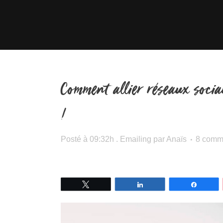
Comment allier réseaux socia
!
Posté à 09:32h
.
Emailing
par
Anaïs
8 comm
Tweetez
Partagez
Partage