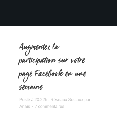
Augmentez la
participation sur votre
page Facebook en une
semaine
Posté à 20:22h
.
Réseaux Sociaux
par
Anaïs
7 commentaires