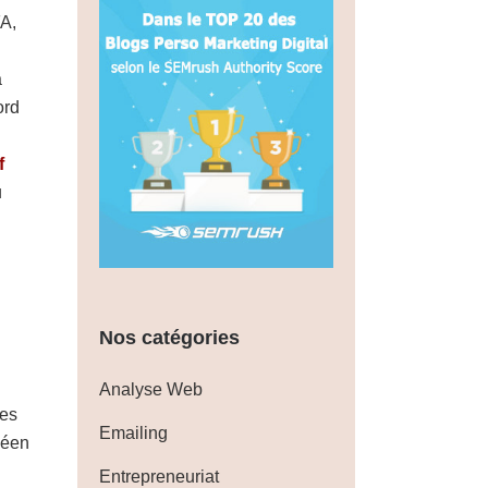
FA,
a
ord
f
u
Nos catégories
Analyse Web
les
Emailing
péen
Entrepreneuriat