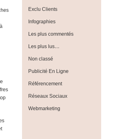
Exclu Clients
ches
Infographies
 à
Les plus commentés
Les plus lus…
Non classé
Publicité En Ligne
me
Référencement
fres
Réseaux Sociaux
top
Webmarketing
es
t