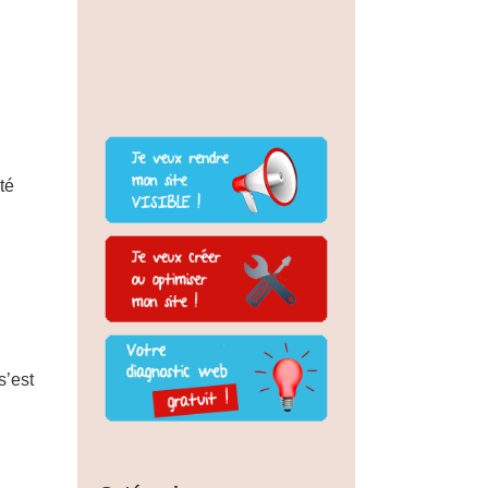
té
s’est