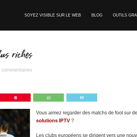
SOYEZ VISIBLE SUR LE WEB
BLOG
OUTILS GRA
lus riches
0 commentaires
z
Épingle
WhatsApp
Email
Vous aimez regarder des matchs de foot sur d
solutions IPTV
?
Les clubs européens se dirigent vers une nouv