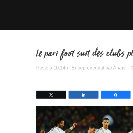
Le pari foot suit des clubs p
Posté à 10:14h
.
Entrepreneuriat
par
Anaïs
Tweetez
Partagez
Partage