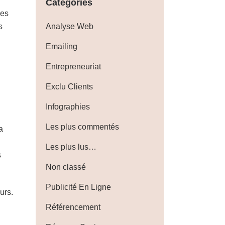
Catégories
des
s
Analyse Web
Emailing
Entrepreneuriat
Exclu Clients
Infographies
Les plus commentés
a
Les plus lus…
s
Non classé
Publicité En Ligne
urs.
Référencement