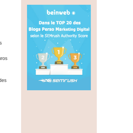
s
uros
 des