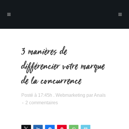
3 manières de
différencier votre marque
de la concurrence
Posté à 17:45h
.
Webmarketing
par
Anaïs
2 commentaires
Tweetez
Partagez
Partagez
Épingle
WhatsApp
Email