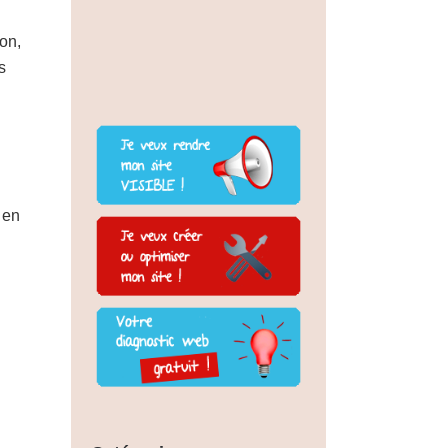
son,
s
 en