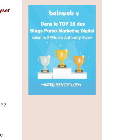
yser
??
de