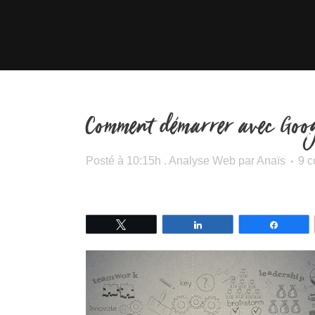
Comment démarrer avec Googl
Posté à 10:15h
.
Analyse Web
par
Anaïs
9 
Tweetez
Partagez
Partage