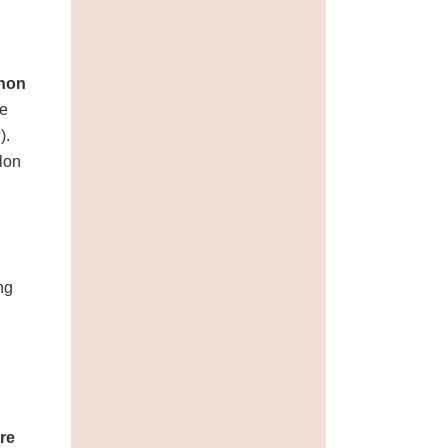
 non
de
).
lon
ng
re