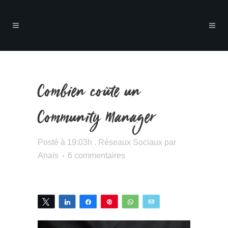
Combien coûte un
Community Manager
Posté à 19:03h
.
Réseaux Sociaux
par
Anaïs
6 commentaires
Tweetez
Partagez
Partagez
Épingle
WhatsApp
Email