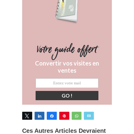
Votre guide offert
Convertir vos visites en
ventes
GO !
Tweetez
Partagez
Partagez
Épingle
WhatsApp
Email
Ces Autres Articles Devraient