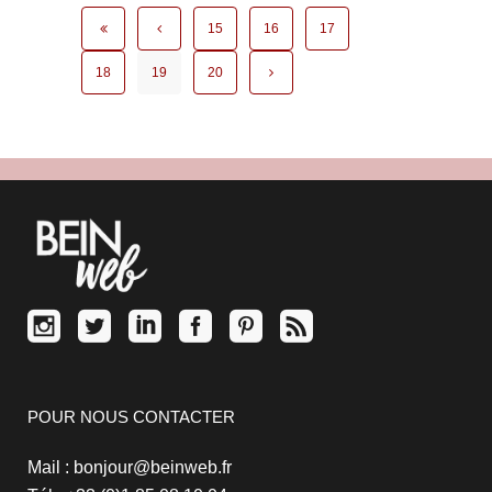
15
16
17
18
19
20
POUR NOUS CONTACTER
Mail : bonjour@beinweb.fr