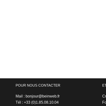
Être visible auprès de son réseau
Linkedin: Les 7 bonnes pratiques
(partie 1)
Si se créer un profil...
/
8 commentaires
POUR NOUS CONTACTER
E
Mail : bonjour@beinweb.fr
Cr
Tél : +33 (0)1.85.08.10.04
Fo