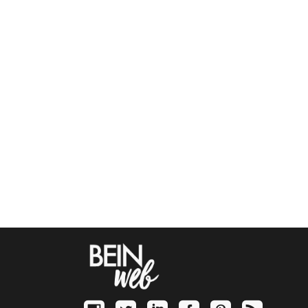
Développer son réseau
professionnel sur Linkedin: Les 7
bonnes pratiques (partie 2)
Nous espérons que vous avez...
/
1 commentaire