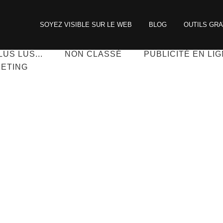
SOYEZ VISIBLE SUR LE WEB
BLOG
OUTILS GRA
ILING
ENTREPRENEURIAT
EXCLU CLIENTS
LUS LUS...
NON CLASSÉ
PUBLICITÉ EN LI
ETING