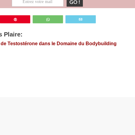
GO !
z
Épingle
WhatsApp
Email
 Plaire:
e de Testostérone dans le Domaine du Bodybuilding