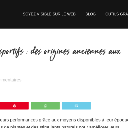
SOYEZ VISIBLE SUR LE WEB
BLOG
OUTILS GRA
sportifs : des origines anciennes aux
mmentaires
z
Épingle
WhatsApp
Email
r leurs performances grâce aux moyens disponibles à leur époqu
s de plantes et des stimulants naturels pour améliorer leurs