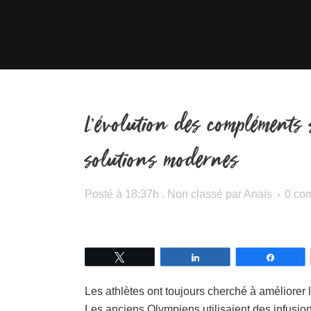
L’évolution des compléments 
solutions modernes
Posté à 18:37h
.
Non classé
par
Anaïs
0 co
Tweetez
Partagez
Partage
Les athlètes ont toujours cherché à améliore
Les anciens Olympiens utilisaient des infusion