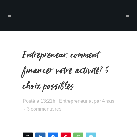
Entrepreneur, comment
financer votre activité? 5
choix possibles
Posté à 13:21h
.
Entrepreneuriat
par
Anaïs
3 commentaires
Tweetez
Partagez
Partagez
Épingle
WhatsApp
Email