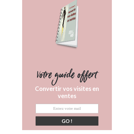
Votre guide offert
Convertir vos visites en
ventes
GO !