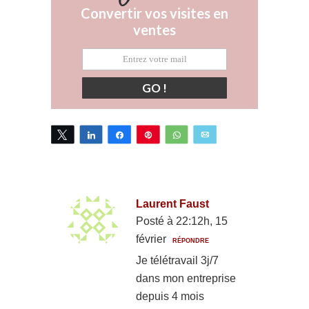
Convertir vos visites en
ventes
GO !
Tweetez
Partagez
Partagez
Épingle
WhatsApp
Email
Laurent Faust
Posté à 22:12h, 15
février
RÉPONDRE
Je télétravail 3j/7
dans mon entreprise
depuis 4 mois