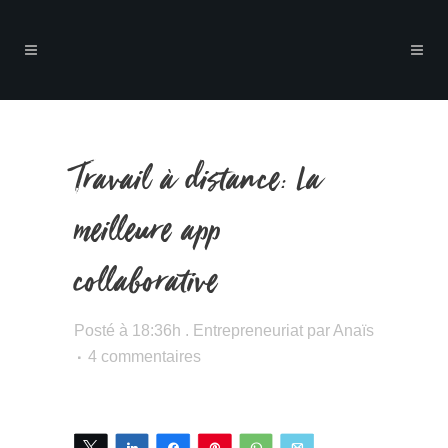
Travail à distance: La
meilleure app
collaborative
Posté à 18:36h
.
Entrepreneuriat
par
Anaïs
4 commentaires
Tweetez
Partagez
Partagez
Épingle
WhatsApp
Email